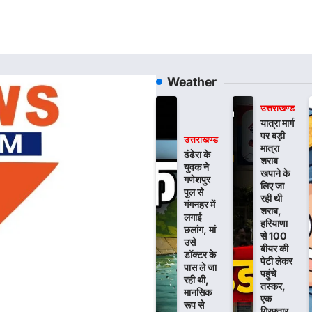
Weather
उत्तराखण्ड
यात्रा मार्ग
पर बड़ी
उत्तराखण्ड
मात्रा
ढंढेरा के
शराब
युवक ने
खपाने के
गणेशपुर
लिए जा
पुल से
रही थी
गंगनहर में
शराब,
लगाई
हरियाणा
छलांग, मां
से 100
उसे
बीयर की
डॉक्टर के
पेटी लेकर
पास ले जा
पहुंचे
रही थी,
तस्कर,
मानसिक
एक
रूप से
गिरफ्तार,