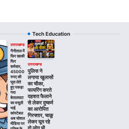
Tech Education
उत्तराखण्ड
नैनीताल में
फिर खाकी
फिर
उत्तराखण्ड
शर्मसार,
पुलिस ने
45000
लगाया खुलासों
रुपए की
घूस लेते
का चौका,
हुए पकड़ा
फायरिंग करते
गया
दहशत फैलाने
बेतालघाट
से लेकर दुष्कर्म
का वसूली
भाई
का आरोपित
कांस्टेबल
गिरफ्तार, चाकू
अब सोशल
लेकर घूम रहे
मीडिया पर
दो लोग भी
पुलिस के