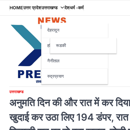
Skip
HOME
उत्तर प्रदेश
उत्तराखण्ड
देश
धर्म -कर्म
to
content
देहरादून
हरिद्वार
रूडकी
नैनीताल
रुद्रप्रयाग
उत्तराखण्ड
अनुमति दिन की और रात में कर दिया
खुदाई कर उठा लिए 194 डंपर, रा