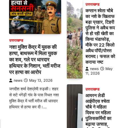
उत्तराखण्ड
कप्तान श्वेता चौबे
का नशे के खिलाफ
बड़ा प्रहार, टिहरी
पुलिस ने अवैध रूप
से हो रही खेती का
किया भंडाफोड़,
उत्तराखण्ड
मौके पर 22 किलो
नशा मुक्ति केंद्र में युवक की
अवैध पॉपी/पोस्त
हत्या, बाथरूम में मिला युवक
बरामद। फसल को
का शव, गले पर धारदार
कराया नष्ट
हथियार के निशान, भर्ती मरीज
news
May
पर हत्या का आरोप
11, 2026
news
May 13, 2026
जगदीश शर्मा देशप्रेमी रुड़की। शहर
उत्तराखण्ड
से सटे भंगेड़ी गांव के पास स्थित नशा
आयरन लेडी
मुक्ति केंद्र में भर्ती मरीज की धारदार
आईपीएस श्चेता
चौबे ने महिला
हथियार से हत्या कर दी।…
दिवस पर महिला
पुलिसकर्मियों का
बढ़ाया उत्साह,