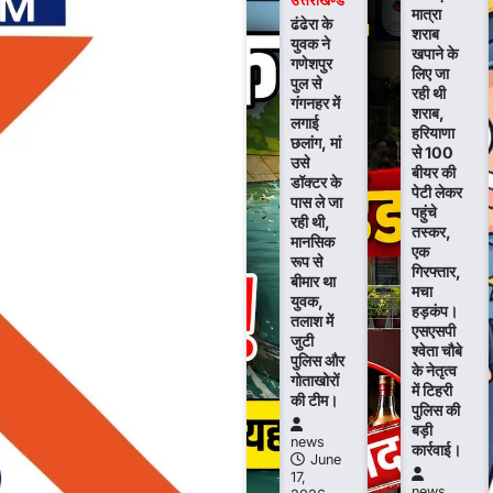
उत्तराखण्ड
मात्रा
ढंढेरा के
शराब
युवक ने
खपाने के
गणेशपुर
लिए जा
पुल से
रही थी
गंगनहर में
शराब,
लगाई
हरियाणा
छलांग, मां
से 100
उसे
बीयर की
डॉक्टर के
पेटी लेकर
पास ले जा
पहुंचे
रही थी,
तस्कर,
मानसिक
एक
रूप से
गिरफ्तार,
बीमार था
मचा
युवक,
हड़कंप।
तलाश में
एसएसपी
जुटी
श्वेता चौबे
पुलिस और
के नेतृत्व
गोताखोरों
में टिहरी
की टीम।
पुलिस की
बड़ी
news
कार्रवाई।
June
17,
news