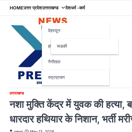
Skip
HOME
उत्तर प्रदेश
उत्तराखण्ड
देश
धर्म -कर्म
to
content
देहरादून
हरिद्वार
रूडकी
नैनीताल
रुद्रप्रयाग
उत्तराखण्ड
नशा मुक्ति केंद्र में युवक की हत्या
धारदार हथियार के निशान, भर्ती मर
news
May 13, 2026