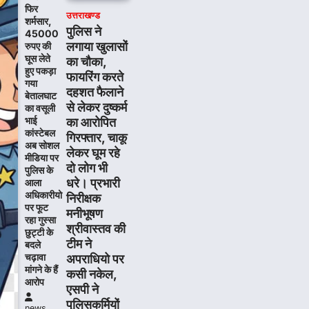
फिर
उत्तराखण्ड
शर्मसार,
पुलिस ने
45000
लगाया खुलासों
रुपए की
घूस लेते
का चौका,
हुए पकड़ा
फायरिंग करते
गया
दहशत फैलाने
बेतालघाट
से लेकर दुष्कर्म
का वसूली
भाई
का आरोपित
कांस्टेबल
गिरफ्तार, चाकू
अब सोशल
लेकर घूम रहे
मीडिया पर
दो लोग भी
पुलिस के
धरे। प्रभारी
आला
अधिकारीयो
निरीक्षक
पर फूट
मनीभूषण
रहा गुस्सा
श्रीवास्तव की
छुट्टी के
टीम ने
बदले
चढ़ावा
अपराधियो पर
मांगने के हैं
कसी नकेल,
आरोप
एसपी ने
पुलिसकर्मियों
news