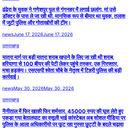
ढंढेरा के युवक ने गणेशपुर पुल से गंगनहर में लगाई छलांग, मां उसे
डॉक्टर के पास ले जा रही थी, मानसिक रूप से बीमार था युवक, तलाश
में जुटी पुलिस और गोताखोरों की टीम।
news
June 17, 2026
June 17, 2026
उत्तराखण्ड
यात्रा मार्ग पर बड़ी मात्रा शराब खपाने के लिए जा रही थी शराब,
हरियाणा से 100 बीयर की पेटी लेकर पहुंचे तस्कर, एक गिरफ्तार,
मचा हड़कंप। एसएसपी श्वेता चौबे के नेतृत्व में टिहरी पुलिस की बड़ी
कार्रवाई।
news
May 30, 2026
May 30, 2026
उत्तराखण्ड
नैनीताल में फिर खाकी फिर शर्मसार, 45000 रुपए की घूस लेते हुए
पकड़ा गया बेतालघाट का वसूली भाई कांस्टेबल अब सोशल मीडिया पर
पुलिस के आला अधिकारीयो पर फूट रहा गुस्सा छुट्टी के बदले चढ़ावा