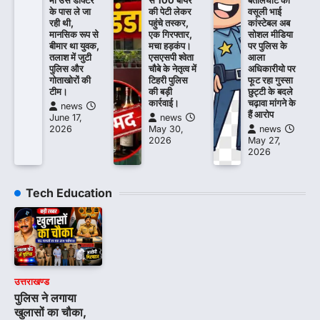
मां उसे डॉक्टर
से 100 बीयर
बेतालघाट का
के पास ले जा
की पेटी लेकर
वसूली भाई
रही थी,
पहुंचे तस्कर,
कांस्टेबल अब
मानसिक रूप से
एक गिरफ्तार,
सोशल मीडिया
बीमार था युवक,
मचा हड़कंप।
पर पुलिस के
तलाश में जुटी
एसएसपी श्वेता
आला
पुलिस और
चौबे के नेतृत्व में
अधिकारीयो पर
गोताखोरों की
टिहरी पुलिस
फूट रहा गुस्सा
टीम।
की बड़ी
छुट्टी के बदले
कार्रवाई।
चढ़ावा मांगने के
news
हैं आरोप
June 17,
news
2026
May 30,
news
2026
May 27,
2026
Tech Education
उत्तराखण्ड
पुलिस ने लगाया
खुलासों का चौका,