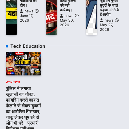
गोताखोरों की
टिहरी पुलिस
फूट रहा गुस्सा
टीम।
की बड़ी
छुट्टी के बदले
कार्रवाई।
चढ़ावा मांगने के
news
हैं आरोप
June 17,
news
2026
May 30,
news
2026
May 27,
2026
Tech Education
उत्तराखण्ड
पुलिस ने लगाया
खुलासों का चौका,
फायरिंग करते दहशत
फैलाने से लेकर दुष्कर्म
का आरोपित गिरफ्तार,
चाकू लेकर घूम रहे दो
लोग भी धरे। प्रभारी
निरीक्षक मनीभूषण