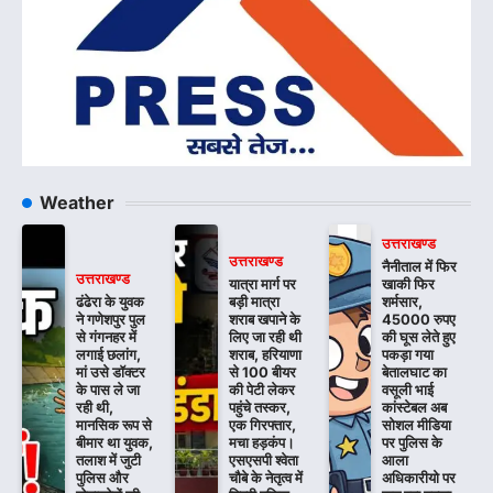
Weather
उत्तराखण्ड
उत्तराखण्ड
नैनीताल में फिर
उत्तराखण्ड
यात्रा मार्ग पर
खाकी फिर
ढंढेरा के युवक
बड़ी मात्रा
शर्मसार,
ने गणेशपुर पुल
शराब खपाने के
45000 रुपए
से गंगनहर में
लिए जा रही थी
की घूस लेते हुए
लगाई छलांग,
शराब, हरियाणा
पकड़ा गया
मां उसे डॉक्टर
से 100 बीयर
बेतालघाट का
के पास ले जा
की पेटी लेकर
वसूली भाई
रही थी,
पहुंचे तस्कर,
कांस्टेबल अब
मानसिक रूप से
एक गिरफ्तार,
सोशल मीडिया
बीमार था युवक,
मचा हड़कंप।
पर पुलिस के
तलाश में जुटी
एसएसपी श्वेता
आला
पुलिस और
चौबे के नेतृत्व में
अधिकारीयो पर