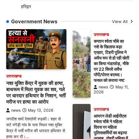
हरिद्वार
Government News
View All
उत्तराखण्ड
कप्तान श्वेता चौबे का
नशे के खिलाफ बड़ा
प्रहार, टिहरी पुलिस ने
अवैध रूप से हो रही खेती
का किया भंडाफोड़, मौके
पर 22 किलो अवैध
पॉपी/पोस्त बरामद।
उत्तराखण्ड
फसल को कराया नष्ट
नशा मुक्ति केंद्र में युवक की हत्या,
news
May 11,
बाथरूम में मिला युवक का शव, गले
2026
पर धारदार हथियार के निशान, भर्ती
मरीज पर हत्या का आरोप
उत्तराखण्ड
news
May 13, 2026
आयरन लेडी आईपीएस
जगदीश शर्मा देशप्रेमी रुड़की। शहर से
श्चेता चौबे ने महिला
सटे भंगेड़ी गांव के पास स्थित नशा मुक्ति
दिवस पर महिला
केंद्र में भर्ती मरीज की धारदार हथियार से
पुलिसकर्मियों का बढ़ाया
हत्या कर दी।…
उत्साह, दोहरी भूमिका में