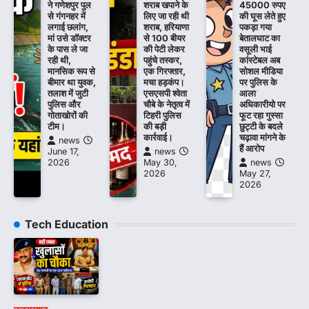
ने गणेशपुर पुल
शराब खपाने के
45000 रुपए
से गंगनहर में
लिए जा रही थी
की घूस लेते हुए
लगाई छलांग,
शराब, हरियाणा
पकड़ा गया
मां उसे डॉक्टर
से 100 बीयर
बेतालघाट का
के पास ले जा
की पेटी लेकर
वसूली भाई
रही थी,
पहुंचे तस्कर,
कांस्टेबल अब
मानसिक रूप से
एक गिरफ्तार,
सोशल मीडिया
बीमार था युवक,
मचा हड़कंप।
पर पुलिस के
तलाश में जुटी
एसएसपी श्वेता
आला
पुलिस और
चौबे के नेतृत्व में
अधिकारीयो पर
गोताखोरों की
टिहरी पुलिस
फूट रहा गुस्सा
टीम।
की बड़ी
छुट्टी के बदले
कार्रवाई।
चढ़ावा मांगने के
news
हैं आरोप
June 17,
news
2026
May 30,
news
2026
May 27,
2026
Tech Education