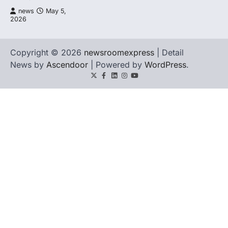
news
May 5,
2026
Copyright © 2026
newsroomexpress
| Detail
News by
Ascendoor
| Powered by
WordPress
.
Twitter
Facebook
LinkedIn
Instagram
youtube