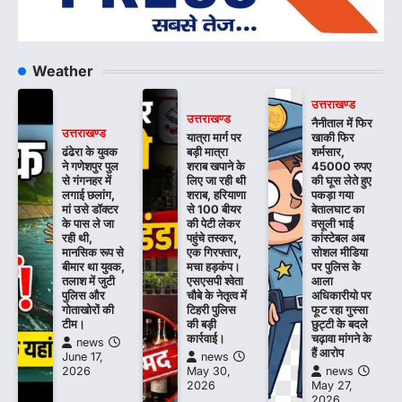
Weather
उत्तराखण्ड
उत्तराखण्ड
नैनीताल में फिर
उत्तराखण्ड
यात्रा मार्ग पर
खाकी फिर
ढंढेरा के युवक
बड़ी मात्रा
शर्मसार,
ने गणेशपुर पुल
शराब खपाने के
45000 रुपए
से गंगनहर में
लिए जा रही थी
की घूस लेते हुए
लगाई छलांग,
शराब, हरियाणा
पकड़ा गया
मां उसे डॉक्टर
से 100 बीयर
बेतालघाट का
के पास ले जा
की पेटी लेकर
वसूली भाई
रही थी,
पहुंचे तस्कर,
कांस्टेबल अब
मानसिक रूप से
एक गिरफ्तार,
सोशल मीडिया
बीमार था युवक,
मचा हड़कंप।
पर पुलिस के
तलाश में जुटी
एसएसपी श्वेता
आला
पुलिस और
चौबे के नेतृत्व में
अधिकारीयो पर
गोताखोरों की
टिहरी पुलिस
फूट रहा गुस्सा
टीम।
की बड़ी
छुट्टी के बदले
कार्रवाई।
चढ़ावा मांगने के
news
हैं आरोप
June 17,
news
2026
May 30,
news
2026
May 27,
2026