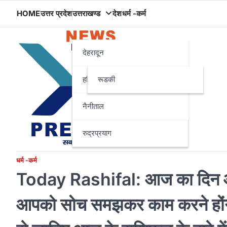
Skip
HOME
उत्तर प्रदेश
उत्तराखण्ड
देश
धर्म -कर्म
to
content
देहरादून
हरिद्वार
रूडकी
नैनीताल
रुद्रप्रयाग
धर्म -कर्म
Today Rashifal: आज का दिन आपक
आपको सोच समझकर काम करने होंगे, 