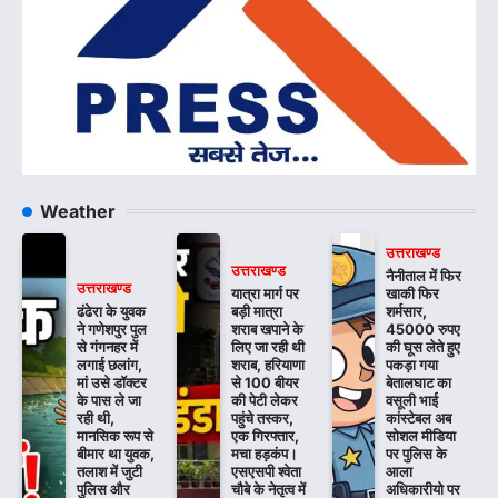
Weather
उत्तराखण्ड
उत्तराखण्ड
नैनीताल में फिर
उत्तराखण्ड
यात्रा मार्ग पर
खाकी फिर
ढंढेरा के युवक
बड़ी मात्रा
शर्मसार,
ने गणेशपुर पुल
शराब खपाने के
45000 रुपए
से गंगनहर में
लिए जा रही थी
की घूस लेते हुए
लगाई छलांग,
शराब, हरियाणा
पकड़ा गया
मां उसे डॉक्टर
से 100 बीयर
बेतालघाट का
के पास ले जा
की पेटी लेकर
वसूली भाई
रही थी,
पहुंचे तस्कर,
कांस्टेबल अब
मानसिक रूप से
एक गिरफ्तार,
सोशल मीडिया
बीमार था युवक,
मचा हड़कंप।
पर पुलिस के
तलाश में जुटी
एसएसपी श्वेता
आला
पुलिस और
चौबे के नेतृत्व में
अधिकारीयो पर