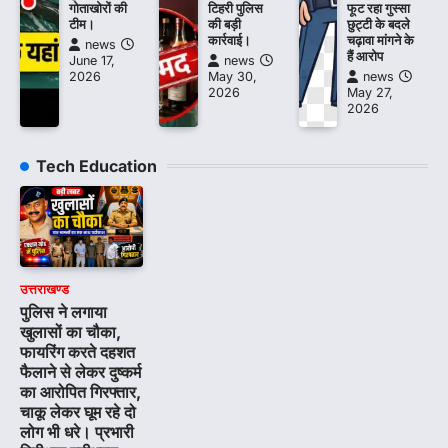
गोताखोरों की
टिहरी पुलिस
फूट रहा गुस्सा
टीम।
की बड़ी
छुट्टी के बदले
कार्रवाई।
चढ़ावा मांगने के
news
हैं आरोप
June 17,
news
2026
May 30,
news
2026
May 27,
2026
Tech Education
उत्तराखण्ड
पुलिस ने लगाया
खुलासों का चौका,
फायरिंग करते दहशत
फैलाने से लेकर दुष्कर्म
का आरोपित गिरफ्तार,
चाकू लेकर घूम रहे दो
लोग भी धरे। प्रभारी