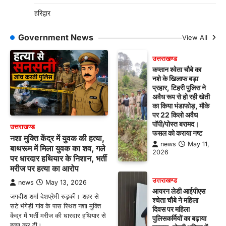
हरिद्वार
Government News
View All
उत्तराखण्ड
कप्तान श्वेता चौबे का
नशे के खिलाफ बड़ा
प्रहार, टिहरी पुलिस ने
अवैध रूप से हो रही खेती
का किया भंडाफोड़, मौके
पर 22 किलो अवैध
पॉपी/पोस्त बरामद।
उत्तराखण्ड
फसल को कराया नष्ट
नशा मुक्ति केंद्र में युवक की हत्या,
news
May 11,
बाथरूम में मिला युवक का शव, गले
2026
पर धारदार हथियार के निशान, भर्ती
मरीज पर हत्या का आरोप
उत्तराखण्ड
news
May 13, 2026
आयरन लेडी आईपीएस
जगदीश शर्मा देशप्रेमी रुड़की। शहर से
श्चेता चौबे ने महिला
सटे भंगेड़ी गांव के पास स्थित नशा मुक्ति
दिवस पर महिला
केंद्र में भर्ती मरीज की धारदार हथियार से
पुलिसकर्मियों का बढ़ाया
हत्या कर दी।…