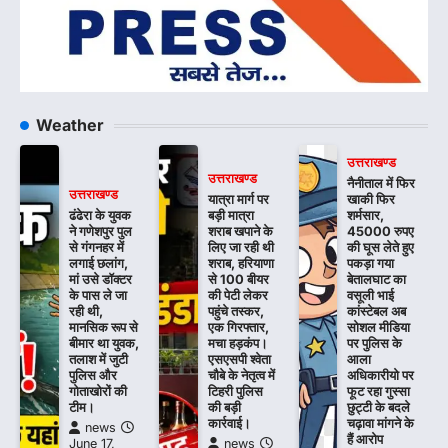
Weather
उत्तराखण्ड
उत्तराखण्ड
नैनीताल में फिर
उत्तराखण्ड
यात्रा मार्ग पर
खाकी फिर
ढंढेरा के युवक
बड़ी मात्रा
शर्मसार,
ने गणेशपुर पुल
शराब खपाने के
45000 रुपए
से गंगनहर में
लिए जा रही थी
की घूस लेते हुए
लगाई छलांग,
शराब, हरियाणा
पकड़ा गया
मां उसे डॉक्टर
से 100 बीयर
बेतालघाट का
के पास ले जा
की पेटी लेकर
वसूली भाई
रही थी,
पहुंचे तस्कर,
कांस्टेबल अब
मानसिक रूप से
एक गिरफ्तार,
सोशल मीडिया
बीमार था युवक,
मचा हड़कंप।
पर पुलिस के
तलाश में जुटी
एसएसपी श्वेता
आला
पुलिस और
चौबे के नेतृत्व में
अधिकारीयो पर
गोताखोरों की
टिहरी पुलिस
फूट रहा गुस्सा
टीम।
की बड़ी
छुट्टी के बदले
कार्रवाई।
चढ़ावा मांगने के
news
हैं आरोप
June 17,
news