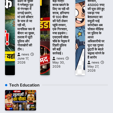
ढंढेरा के युवक
बड़ी मात्रा
शर्मसार,
ने गणेशपुर पुल
शराब खपाने के
45000 रुपए
से गंगनहर में
लिए जा रही थी
की घूस लेते हुए
लगाई छलांग,
शराब, हरियाणा
पकड़ा गया
मां उसे डॉक्टर
से 100 बीयर
बेतालघाट का
के पास ले जा
की पेटी लेकर
वसूली भाई
रही थी,
पहुंचे तस्कर,
कांस्टेबल अब
मानसिक रूप से
एक गिरफ्तार,
सोशल मीडिया
बीमार था युवक,
मचा हड़कंप।
पर पुलिस के
तलाश में जुटी
एसएसपी श्वेता
आला
पुलिस और
चौबे के नेतृत्व में
अधिकारीयो पर
गोताखोरों की
टिहरी पुलिस
फूट रहा गुस्सा
टीम।
की बड़ी
छुट्टी के बदले
कार्रवाई।
चढ़ावा मांगने के
news
हैं आरोप
June 17,
news
2026
May 30,
news
2026
May 27,
2026
Tech Education