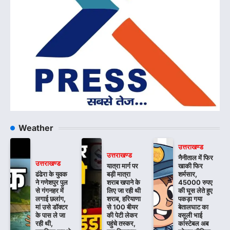
Weather
उत्तराखण्ड
उत्तराखण्ड
नैनीताल में फिर
उत्तराखण्ड
यात्रा मार्ग पर
खाकी फिर
ढंढेरा के युवक
बड़ी मात्रा
शर्मसार,
ने गणेशपुर पुल
शराब खपाने के
45000 रुपए
से गंगनहर में
लिए जा रही थी
की घूस लेते हुए
लगाई छलांग,
शराब, हरियाणा
पकड़ा गया
मां उसे डॉक्टर
से 100 बीयर
बेतालघाट का
के पास ले जा
की पेटी लेकर
वसूली भाई
रही थी,
पहुंचे तस्कर,
कांस्टेबल अब