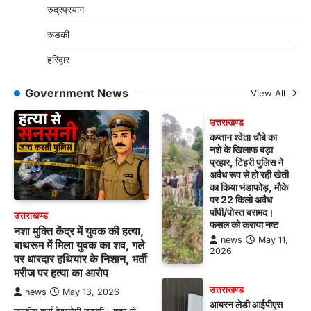
रुद्रप्रयाग
रूडकी
हरिद्वार
Government News
View All
उत्तराखण्ड
कप्तान श्वेता चौबे का
नशे के खिलाफ बड़ा
प्रहार, टिहरी पुलिस ने
अवैध रूप से हो रही खेती
का किया भंडाफोड़, मौके
पर 22 किलो अवैध
पॉपी/पोस्त बरामद।
उत्तराखण्ड
फसल को कराया नष्ट
नशा मुक्ति केंद्र में युवक की हत्या,
news
May 11,
बाथरूम में मिला युवक का शव, गले
2026
पर धारदार हथियार के निशान, भर्ती
मरीज पर हत्या का आरोप
उत्तराखण्ड
news
May 13, 2026
आयरन लेडी आईपीएस