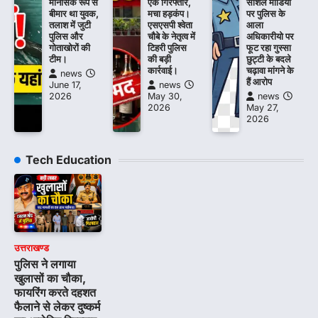
मानसिक रूप से
एक गिरफ्तार,
सोशल मीडिया
बीमार था युवक,
मचा हड़कंप।
पर पुलिस के
तलाश में जुटी
एसएसपी श्वेता
आला
पुलिस और
चौबे के नेतृत्व में
अधिकारीयो पर
गोताखोरों की
टिहरी पुलिस
फूट रहा गुस्सा
टीम।
की बड़ी
छुट्टी के बदले
कार्रवाई।
चढ़ावा मांगने के
news
हैं आरोप
June 17,
news
2026
May 30,
news
2026
May 27,
2026
Tech Education
उत्तराखण्ड
पुलिस ने लगाया
खुलासों का चौका,
फायरिंग करते दहशत
फैलाने से लेकर दुष्कर्म